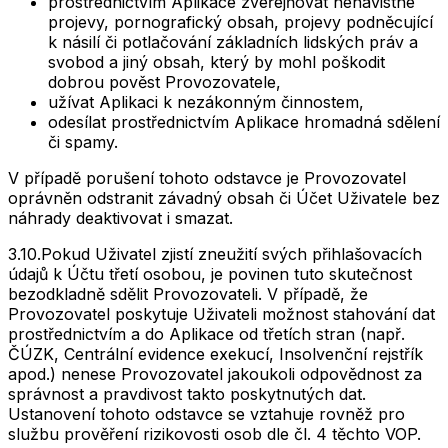
prostřednictvím Aplikace zveřejňovat nenávistné
projevy, pornografický obsah, projevy podněcující
k násilí či potlačování základních lidských práv a
svobod a jiný obsah, který by mohl poškodit
dobrou pověst Provozovatele,
užívat Aplikaci k nezákonným činnostem,
odesílat prostřednictvím Aplikace hromadná sdělení
či spamy.
V případě porušení tohoto odstavce je Provozovatel
oprávněn odstranit závadný obsah či Účet Uživatele bez
náhrady deaktivovat i smazat.
3.10.
Pokud Uživatel zjistí zneužití svých přihlašovacích
údajů k Účtu třetí osobou, je povinen tuto skutečnost
bezodkladně sdělit Provozovateli. V případě, že
Provozovatel poskytuje Uživateli možnost stahování dat
prostřednictvím a do Aplikace od třetích stran (např.
ČÚZK, Centrální evidence exekucí, Insolvenční rejstřík
apod.) nenese Provozovatel jakoukoli odpovědnost za
správnost a pravdivost takto poskytnutých dat.
Ustanovení tohoto odstavce se vztahuje rovněž pro
službu prověření rizikovosti osob dle čl. 4 těchto VOP.