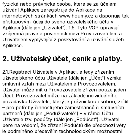
fyzická nebo právnická osoba, která se za účelem
užívání Aplikace zaregistruje do Aplikace na
internetových stránkách www.houmy.cz a disponuje tak
přístupovými údaji do svého uživatelského účtu v
Aplikaci (dále jen „Uživatel“). 1.5. Tyto VOP upravují
vzájemná práva a povinnosti mezi Provozovatelem a
Uživatelem vyplývající z poskytování a užívání služeb
Aplikace.
2. Uživatelský účet, ceník a platby.
2.1.
Registrací Uživatele v Aplikaci, a tedy zřízením
uživatelského účtu Uživatele (dále jen „Účet“) vzniká
smluvní vztah mezi Uživatelem a Provozovatelem.
Uživatel může mít u Provozovatele zřízen pouze jeden
Účet. Provozovatel může na základě individuálního
požadavku Uživatele, který je právnickou osobou, zřídit
– pro potřeby činnosti jeho zaměstnanců či smluvních
partnerů (dále jen „Poduživatelé“) – v rámci Účtu
Uživatele tzv. podúčty (dále jen „Podúčet“). Uživatel
bere na vědomí, že zřízení Podúčtů dle předchozí věty
je podmíněno především technologickými možnostmi