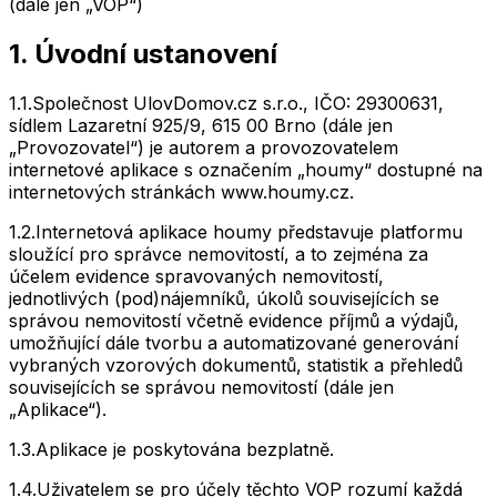
(dále jen „VOP“)
1. Úvodní ustanovení
1.1.
Společnost UlovDomov.cz s.r.o., IČO: 29300631,
sídlem Lazaretní 925/9, 615 00 Brno (dále jen
„Provozovatel“) je autorem a provozovatelem
internetové aplikace s označením „houmy“ dostupné na
internetových stránkách www.houmy.cz.
1.2.
Internetová aplikace houmy představuje platformu
sloužící pro správce nemovitostí, a to zejména za
účelem evidence spravovaných nemovitostí,
jednotlivých (pod)nájemníků, úkolů souvisejících se
správou nemovitostí včetně evidence příjmů a výdajů,
umožňující dále tvorbu a automatizované generování
vybraných vzorových dokumentů, statistik a přehledů
souvisejících se správou nemovitostí (dále jen
„Aplikace“).
1.3.
Aplikace je poskytována bezplatně.
1.4.
Uživatelem se pro účely těchto VOP rozumí každá