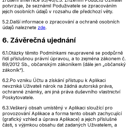
potvrzuje, že seznámil Poduživatele se zpracováním
jejich osobních údajů v rozsahu dle předchozí věty.
5.2.
Další informace o zpracování a ochraně osobních
údajů naleznete
zde
.
6. Závěrečná ujednání
6.1.
Otázky těmito Podmínkami neupravené se podpůrně
řídí příslušnou právní úpravou, a to zejména zákonem č.
89/2012 Sb., občanským zákoníkem (dále jen „občanský
zákoník“).
6.2.
Po vzniku Účtu a získání přístupu k Aplikaci
nevzniká Uživateli nárok na žádná autorská práva,
ochranné známky, ani jiná práva duševního vlastnictví
Poskytovatele.
6.3.
Veškerý obsah umístěný v Aplikaci sloužící pro
provozování Aplikace a forma tento obsah zachycující
(grafický vzhled a úprava Aplikace) a jejich příslušné
části, s výjimkou obsahu dat zadaných Uživatelem, a