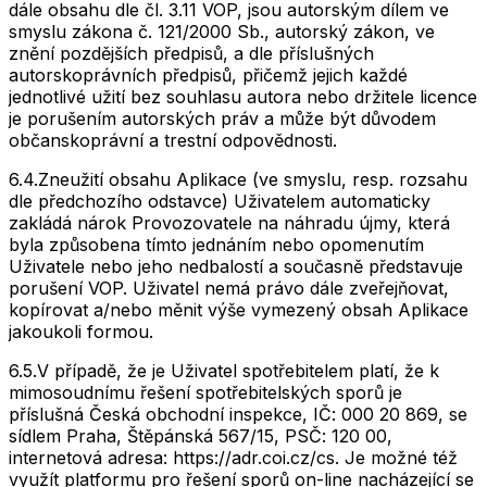
dále obsahu dle čl. 3.11 VOP, jsou autorským dílem ve
smyslu zákona č. 121/2000 Sb., autorský zákon, ve
znění pozdějších předpisů, a dle příslušných
autorskoprávních předpisů, přičemž jejich každé
jednotlivé užití bez souhlasu autora nebo držitele licence
je porušením autorských práv a může být důvodem
občanskoprávní a trestní odpovědnosti.
6.4.
Zneužití obsahu Aplikace (ve smyslu, resp. rozsahu
dle předchozího odstavce) Uživatelem automaticky
zakládá nárok Provozovatele na náhradu újmy, která
byla způsobena tímto jednáním nebo opomenutím
Uživatele nebo jeho nedbalostí a současně představuje
porušení VOP. Uživatel nemá právo dále zveřejňovat,
kopírovat a/nebo měnit výše vymezený obsah Aplikace
jakoukoli formou.
6.5.
V případě, že je Uživatel spotřebitelem platí, že k
mimosoudnímu řešení spotřebitelských sporů je
příslušná Česká obchodní inspekce, IČ: 000 20 869, se
sídlem Praha, Štěpánská 567/15, PSČ: 120 00,
internetová adresa: https://adr.coi.cz/cs. Je možné též
využít platformu pro řešení sporů on-line nacházející se