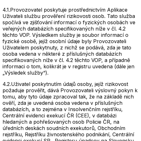
4.1.
Provozovatel poskytuje prostřednictvím Aplikace
Uživateli službu prověření rizikovosti osob. Tato služba
spočívá ve zjišťování informací o fyzických osobách ve
veřejných databázích specifikovaných níže v čl. 4.2
těchto VOP. Výsledkem služby je soubor informací o
fyzické osobě, jejíž osobní údaje byly Provozovateli
Uživatelem poskytnuty, z nichž se podává, zda je tato
osoba vedena v některé z příslušných databázích
specifikovaných níže v čl. 4.2 těchto VOP, a případně
informaci o tom, kolikrát je v registru uvedena (dále jen
„Výsledek služby“).
4.2.
Uživatel poskytnutím údajů osoby, jejíž rizikovost
požaduje prověřit, dává Provozovateli výslovný pokyn k
tomu, aby tyto údaje zpracoval tak, že na základě nich
ověří, zda je uvedená osoba vedena v příslušných
databázích, a to zejména v Insolvenčním rejstříku,
Centrální evidenci exekucí ČR (CEE), v databázi
hledaných a pohřešovaných osob Policie ČR, na
úředních deskách soudních exekutorů, Obchodním
rejstříku, Rejstříku živnostenského podnikání, Centrální
evidenci exekucí SR., Registeru úpadcov na Slovensku,