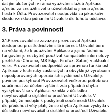
dat jím uložených v rámci využívání služeb Aplikace
a/nebo za zneužití svého uživatelského jména a/nebo
hesla k Účtu. Provozovatel neodpovídá za jakoukoliv
škodu vzniklou jednáním Uživatele dle tohoto odstavce.
3. Práva a povinnosti
3.1.
Provozovatel se zavazuje provozovat Aplikaci
dostupnou prostřednictvím sítě internet. Uživatel bere
na vědomí, že k používání Aplikace a jejímu řádnému
fungování je nezbytné používat kompatibilní internetový
prohlížeč (Chrome, MS Edge, Firefox, Safari) v aktuální
verzi. Provozovatel neodpovídá za správnou funkčnost
Aplikace v technicky zastaralých a obvykle již výrobcem
nepodporovaných operačních systémech. Uživatel je
povinen poskytnout Provozovateli veškerou potřebnou
součinnost za účelem zjištění, zda případná chyba
vyskytnuvší se v Aplikaci, vznikla v důsledku
nevyhovujícího digitálního prostřední Uživatele. V
případě, že nedojde k poskytnutí součinnosti Uživatele
dle předchozí věty platí, že se chyba Aplikace vyskytla v
důsledku nevyhovujícího digitálního prostředí Uživatele.