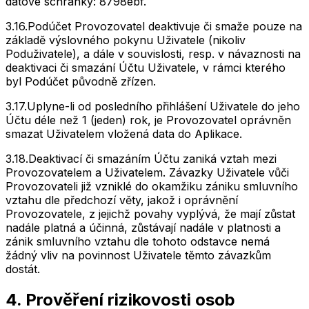
datové schránky: 8798ebf.
3.16.
Podúčet Provozovatel deaktivuje či smaže pouze na
základě výslovného pokynu Uživatele (nikoliv
Poduživatele), a dále v souvislosti, resp. v návaznosti na
deaktivaci či smazání Účtu Uživatele, v rámci kterého
byl Podúčet původně zřízen.
3.17.
Uplyne-li od posledního přihlášení Uživatele do jeho
Účtu déle než 1 (jeden) rok, je Provozovatel oprávněn
smazat Uživatelem vložená data do Aplikace.
3.18.
Deaktivací či smazáním Účtu zaniká vztah mezi
Provozovatelem a Uživatelem. Závazky Uživatele vůči
Provozovateli již vzniklé do okamžiku zániku smluvního
vztahu dle předchozí věty, jakož i oprávnění
Provozovatele, z jejichž povahy vyplývá, že mají zůstat
nadále platná a účinná, zůstávají nadále v platnosti a
zánik smluvního vztahu dle tohoto odstavce nemá
žádný vliv na povinnost Uživatele těmto závazkům
dostát.
4. Prověření rizikovosti osob