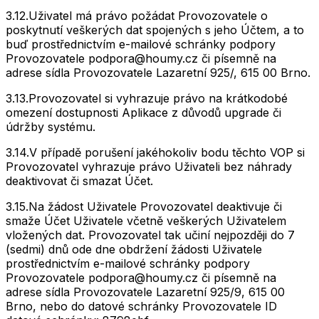
3.12.
Uživatel má právo požádat Provozovatele o
poskytnutí veškerých dat spojených s jeho Účtem, a to
buď prostřednictvím e-mailové schránky podpory
Provozovatele
podpora@houmy.cz
či písemně na
adrese sídla Provozovatele Lazaretní 925/, 615 00 Brno.
3.13.
Provozovatel si vyhrazuje právo na krátkodobé
omezení dostupnosti Aplikace z důvodů upgrade či
údržby systému.
3.14.
V případě porušení jakéhokoliv bodu těchto VOP si
Provozovatel vyhrazuje právo Uživateli bez náhrady
deaktivovat či smazat Účet.
3.15.
Na žádost Uživatele Provozovatel deaktivuje či
smaže Účet Uživatele včetně veškerých Uživatelem
vložených dat. Provozovatel tak učiní nejpozději do 7
(sedmi) dnů ode dne obdržení žádosti Uživatele
prostřednictvím e-mailové schránky podpory
Provozovatele
podpora@houmy.cz
či písemně na
adrese sídla Provozovatele Lazaretní 925/9, 615 00
Brno, nebo do datové schránky Provozovatele ID