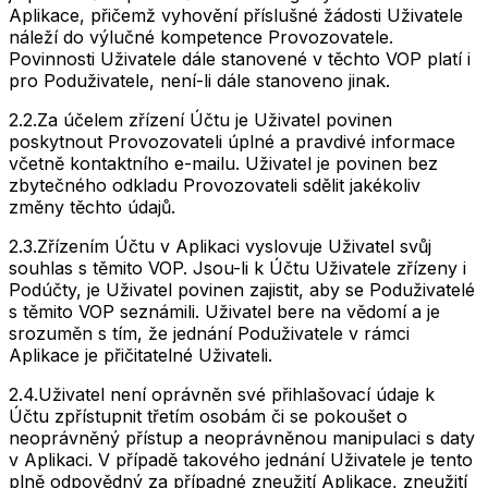
Aplikace, přičemž vyhovění příslušné žádosti Uživatele
náleží do výlučné kompetence Provozovatele.
Povinnosti Uživatele dále stanovené v těchto VOP platí i
pro Poduživatele, není-li dále stanoveno jinak.
2.2.
Za účelem zřízení Účtu je Uživatel povinen
poskytnout Provozovateli úplné a pravdivé informace
včetně kontaktního e-mailu. Uživatel je povinen bez
zbytečného odkladu Provozovateli sdělit jakékoliv
změny těchto údajů.
2.3.
Zřízením Účtu v Aplikaci vyslovuje Uživatel svůj
souhlas s těmito VOP. Jsou-li k Účtu Uživatele zřízeny i
Podúčty, je Uživatel povinen zajistit, aby se Poduživatelé
s těmito VOP seznámili. Uživatel bere na vědomí a je
srozuměn s tím, že jednání Poduživatele v rámci
Aplikace je přičitatelné Uživateli.
2.4.
Uživatel není oprávněn své přihlašovací údaje k
Účtu zpřístupnit třetím osobám či se pokoušet o
neoprávněný přístup a neoprávněnou manipulaci s daty
v Aplikaci. V případě takového jednání Uživatele je tento
plně odpovědný za případné zneužití Aplikace, zneužití