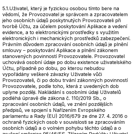
5.1.
Uživatel, který je fyzickou osobou tímto bere na
vědomí, že Provozovatel je správcem a zpracovatelem
jeho osobních údajů poskytnutých Provozovateli při
tvorbě Účtu, za účelem poskytování Aplikace a vedení
evidence, a to elektronickými prostředky s využitím
elektronických i mechanických prostředků zabezpečení.
Právním důvodem zpracování osobních údajů je plnění
smlouvy – poskytování Aplikace a plnění zákonem
stanovených povinností Provozovatele. Provozovatel
uchovává osobní údaje po dobu existence uživatelského
Účtu, případně po dobu, po kterou nebudou
vypořádány veškeré závazky Uživatele vůči
Provozovateli, či po dobu trvání zákonných povinností
Provozovatele, podle toho, která z uvedených dob
uplyne později. Nakládání s osobními údaji Uživatelů
podléhá úpravě dle zákona č. 110/2019 Sb., o
zpracování osobních údajů, ve znění pozdějších
předpisů, ve spojení s Nařízením Evropského
parlamentu a Rady (EU) 2016/679 ze dne 27. 4. 2016 o
ochraně fyzických osob v souvislosti se zpracováním
osobních údajů a o volném pohybu těchto údajů a o
zrušení směrnice 95/46/ES. Zřízením Podúčtu Uživatel