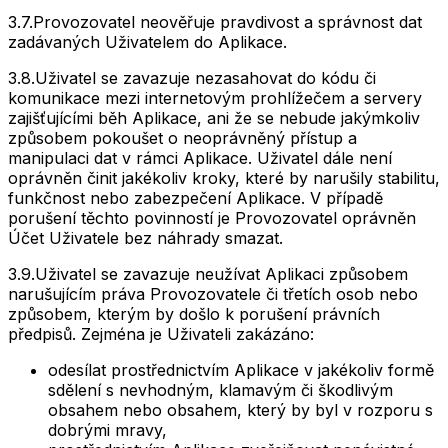
3.7.
Provozovatel neověřuje pravdivost a správnost dat
zadávaných Uživatelem do Aplikace.
3.8.
Uživatel se zavazuje nezasahovat do kódu či
komunikace mezi internetovým prohlížečem a servery
zajišťujícími běh Aplikace, ani že se nebude jakýmkoliv
způsobem pokoušet o neoprávněný přístup a
manipulaci dat v rámci Aplikace. Uživatel dále není
oprávněn činit jakékoliv kroky, které by narušily stabilitu,
funkčnost nebo zabezpečení Aplikace. V případě
porušení těchto povinností je Provozovatel oprávněn
Účet Uživatele bez náhrady smazat.
3.9.
Uživatel se zavazuje neužívat Aplikaci způsobem
narušujícím práva Provozovatele či třetích osob nebo
způsobem, kterým by došlo k porušení právních
předpisů. Zejména je Uživateli zakázáno:
odesílat prostřednictvím Aplikace v jakékoliv formě
sdělení s nevhodným, klamavým či škodlivým
obsahem nebo obsahem, který by byl v rozporu s
dobrými mravy,